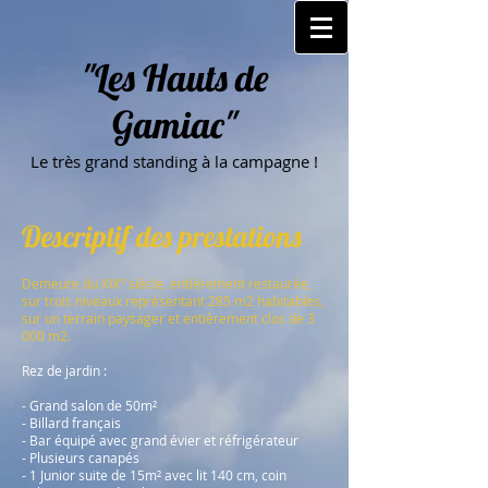
"Les Hauts de
Gamiac"
Le très grand standing à la campagne !
Descriptif des prestations
Demeure du XIX° siècle, entièrement restaurée,
sur trois niveaux représentant 285 m2 habitables,
sur un terrain paysager et entièrement clos de 3
000 m2.
Rez de jardin :
- Grand salon de 50m²
- Billard français
- Bar équipé avec grand évier et réfrigérateur
- Plusieurs canapés
- 1 Junior suite de 15m² avec lit 140 cm, coin